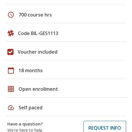
schedule
700 course hrs
Code BIL-GES1113
Voucher included
calendar_today
18 months
grid_on
Open enrollment
speed
Self paced
Have a question?
REQUEST INFO
We're here to help