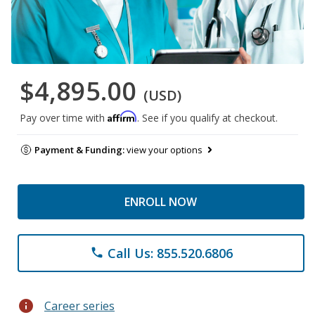
$4,895.00
(USD)
Affirm
Pay over time with
. See if you qualify at checkout.
Payment & Funding:
view your options
ENROLL NOW
Call Us: 855.520.6806
phone
info
Career series