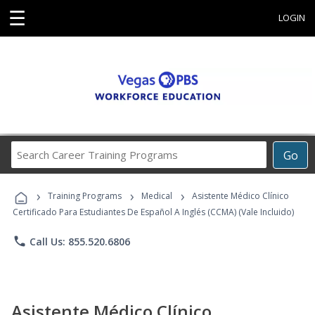
☰
LOGIN
Search
Go
Career
Training
›
›
›
Programs
Training Programs
Medical
Asistente Médico Clínico
Certificado Para Estudiantes De Español A Inglés (CCMA) (Vale Incluido)
phone
Call Us: 855.520.6806
Asistente Médico Clínico