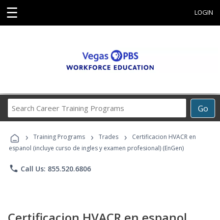
☰
LOGIN
Search
Go
Career
Training
›
›
›
Programs
Training Programs
Trades
Certificacion HVACR en
espanol (incluye curso de ingles y examen profesional) (EnGen)
phone
Call Us: 855.520.6806
Certificacion HVACR en espanol