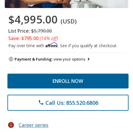
$4,995.00
(USD)
List Price:
$5,790.00
Save: $795.00
(14% off)
Affirm
Pay over time with
. See if you qualify at checkout.
Payment & Funding:
view your options
ENROLL NOW
Call Us: 855.520.6806
phone
info
Career series