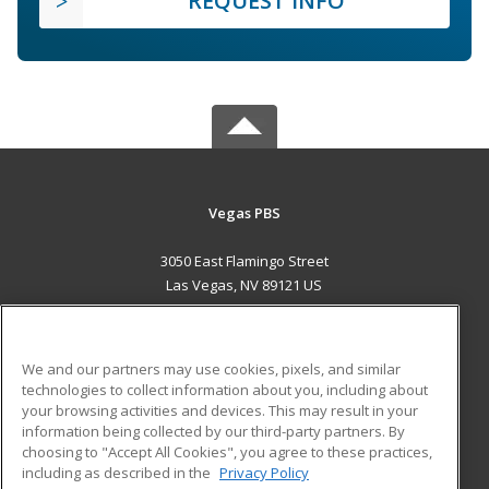
REQUEST INFO
Vegas PBS
3050 East Flamingo Street
Las Vegas, NV 89121 US
MAIN CONTENT
Career Training
We and our partners may use cookies, pixels, and similar
technologies to collect information about you, including about
ADDITIONAL RESOURCES
your browsing activities and devices. This may result in your
information being collected by our third-party partners. By
Military
Student Blog
choosing to "Accept All Cookies", you agree to these practices,
Financial Assistance
including as described in the
Privacy Policy
Help