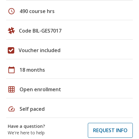
schedule
490 course hrs
Code BIL-GES7017
Voucher included
calendar_today
18 months
grid_on
Open enrollment
speed
Self paced
Have a question?
REQUEST INFO
We're here to help